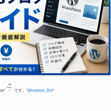
oo"
です。
"
@osaboo_Bot
"