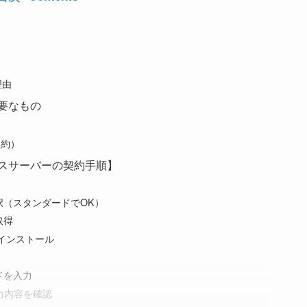
理由
必要なもの
契約）
ックスサーバーの契約手順】
択（スタンダードでOK）
取得
sをインストール
ドを入力
入力内容を確認