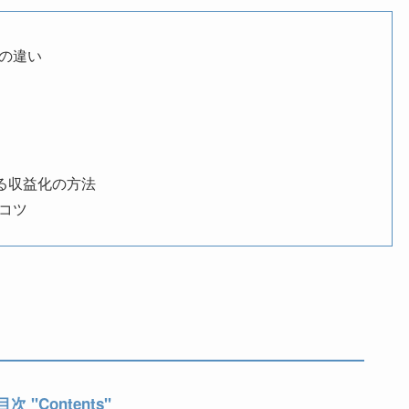
との違い
による収益化の方法
るコツ
目次 "Contents"