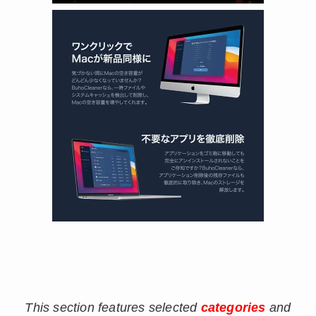
This section features selected
categories
and